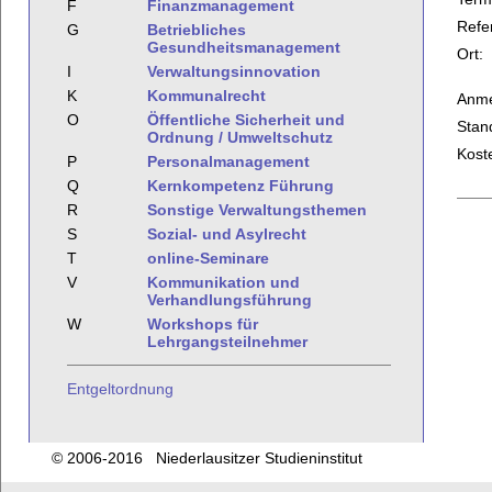
F
Finanzmanagement
Refe
G
Betriebliches
Gesundheitsmanagement
Ort:
I
Verwaltungsinnovation
K
Kommunalrecht
Anme
O
Öffentliche Sicherheit und
Stan
Ordnung / Umweltschutz
Kost
P
Personalmanagement
Q
Kernkompetenz Führung
R
Sonstige Verwaltungsthemen
S
Sozial- und Asylrecht
T
online-Seminare
V
Kommunikation und
Verhandlungsführung
W
Workshops für
Lehrgangsteilnehmer
Entgeltordnung
© 2006-2016 Niederlausitzer Studieninstitut