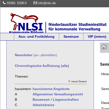
03366
5208-0
info@nlsi.de
Aus- und Fortbildung
Seminare
VIP (intern)
Newsletter
(an-,abmelden)
Semi
Chronologische Auflistung (alle)
Hinw
Themen:
neuer Dozent
Semi
hausintern
hausinterne Angebote
A
Allgemeines Verwaltungsrecht
B
Bauwesen / Liegenschaften
Daue
C
Arbeitskreise
Term