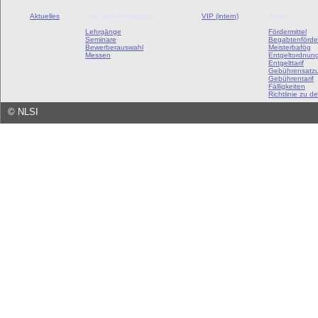
Aktuelles
Aus- und Fortbildung
VIP (intern)
Preise
Lehrgänge
Fördermittel
Seminare
Begabtenförde
Bewerberauswahl
Meisterbafög
Messen
Entgeltordnun
Entgelttarif
Gebührensatz
Gebührentarif
Fälligkeiten
Richtlinie zu de
©
NLSI