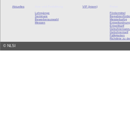
Aktuelles
Aus- und Fortbildung
VIP (intern)
Preise
Lehrgänge
Fördermittel
Seminare
Begabtenförde
Bewerberauswahl
Meisterbafög
Messen
Entgeltordnun
Entgelttarif
Gebührensatz
Gebührentarif
Fälligkeiten
Richtlinie zu de
©
NLSI