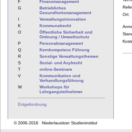
F
Finanzmanagement
Refe
G
Betriebliches
Gesundheitsmanagement
Ort:
I
Verwaltungsinnovation
K
Kommunalrecht
Anme
O
Öffentliche Sicherheit und
Stan
Ordnung / Umweltschutz
Kost
P
Personalmanagement
Q
Kernkompetenz Führung
R
Sonstige Verwaltungsthemen
S
Sozial- und Asylrecht
T
online-Seminare
V
Kommunikation und
Verhandlungsführung
W
Workshops für
Lehrgangsteilnehmer
Entgeltordnung
© 2006-2016 Niederlausitzer Studieninstitut