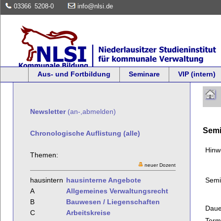
03366
5208-0
info@nlsi.de
Aus- und Fortbildung
Seminare
VIP (intern)
Newsletter
(an-,abmelden)
Semi
Chronologische Auflistung (alle)
Hinw
Themen:
neuer Dozent
Semi
hausintern
hausinterne Angebote
A
Allgemeines Verwaltungsrecht
B
Bauwesen / Liegenschaften
Daue
C
Arbeitskreise
Term