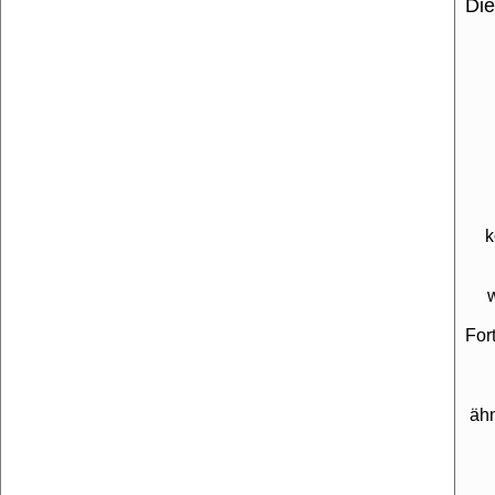
Die
k
For
äh