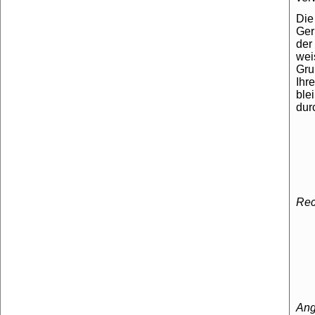
Die
Ger
der
wei
Gru
Ihr
ble
dur
Rec
Ang