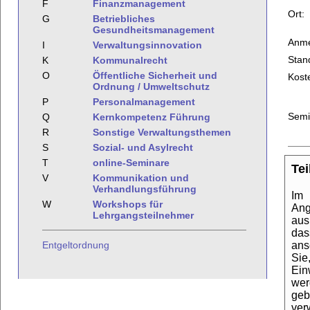
F
Finanzmanagement
Ort:
G
Betriebliches
Gesundheitsmanagement
Anme
I
Verwaltungsinnovation
Stan
K
Kommunalrecht
O
Öffentliche Sicherheit und
Kost
Ordnung / Umweltschutz
P
Personalmanagement
Semi
Q
Kernkompetenz Führung
R
Sonstige Verwaltungsthemen
S
Sozial- und Asylrecht
T
online-Seminare
Te
V
Kommunikation und
Verhandlungsführung
Im 
W
Workshops für
Ang
Lehrgangsteilnehmer
aus
das
ans
Entgeltordnung
Sie
Ein
wer
geb
ver