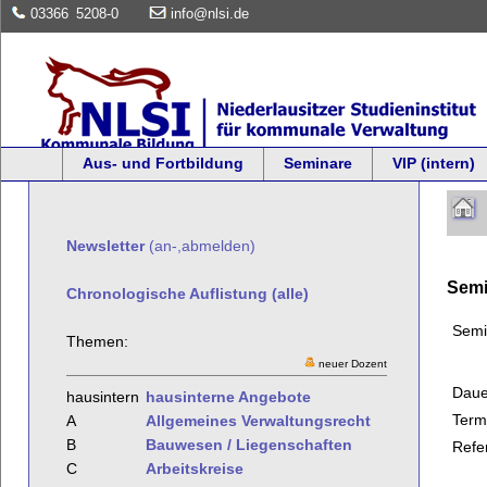
03366
5208-0
info@nlsi.de
Aus- und Fortbildung
Seminare
VIP (intern)
Newsletter
(an-,abmelden)
Semi
Chronologische Auflistung (alle)
Semi
Themen:
neuer Dozent
Daue
hausintern
hausinterne Angebote
Term
A
Allgemeines Verwaltungsrecht
B
Bauwesen / Liegenschaften
Refe
C
Arbeitskreise