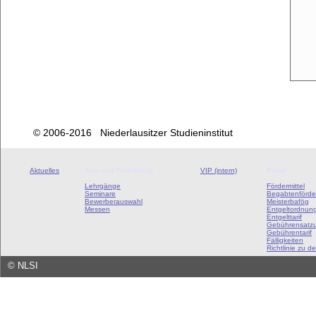
© 2006-2016 Niederlausitzer Studieninstitut
Aktuelles
Aus- und Fortbildung
VIP (intern)
Preise
Lehrgänge
Fördermittel
Seminare
Begabtenförde
Bewerberauswahl
Meisterbafög
Messen
Entgeltordnun
Entgelttarif
Gebührensatz
Gebührentarif
Fälligkeiten
Richtlinie zu de
©
NLSI