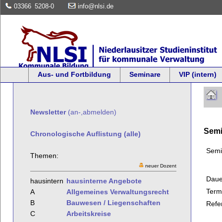
03366
5208-0
info@nlsi.de
Aus- und Fortbildung
Seminare
VIP (intern)
Newsletter
(an-,abmelden)
Semi
Chronologische Auflistung (alle)
Semi
Themen:
neuer Dozent
Daue
hausintern
hausinterne Angebote
Term
A
Allgemeines Verwaltungsrecht
B
Bauwesen / Liegenschaften
Refe
C
Arbeitskreise