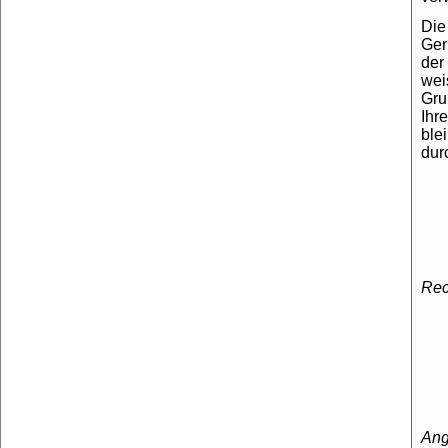
Die
Ger
der
wei
Gru
Ihr
ble
dur
Rec
Ang