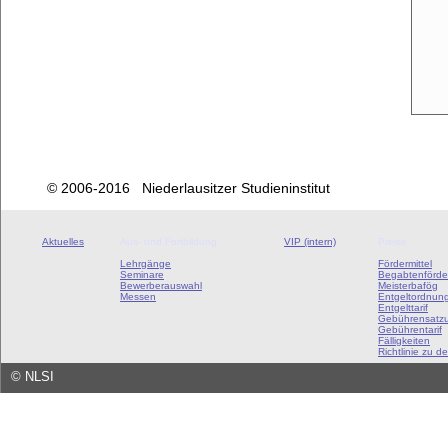
© 2006-2016 Niederlausitzer Studieninstitut
Aktuelles
Aus- und Fortbildung
VIP (intern)
Preise
Lehrgänge
Fördermittel
Seminare
Begabtenförde
Bewerberauswahl
Meisterbafög
Messen
Entgeltordnun
Entgelttarif
Gebührensatz
Gebührentarif
Fälligkeiten
Richtlinie zu de
©
NLSI