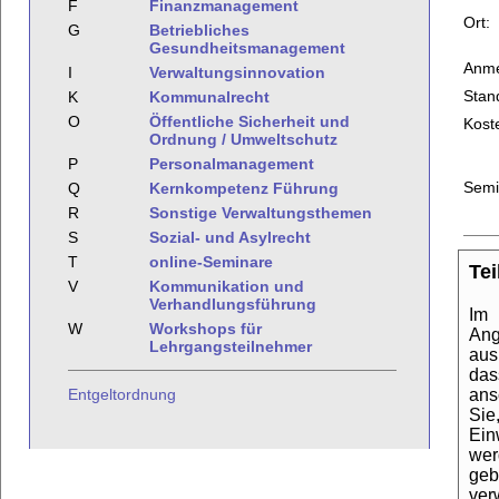
F
Finanzmanagement
Ort:
G
Betriebliches
Gesundheitsmanagement
Anme
I
Verwaltungsinnovation
Stan
K
Kommunalrecht
O
Öffentliche Sicherheit und
Kost
Ordnung / Umweltschutz
P
Personalmanagement
Semi
Q
Kernkompetenz Führung
R
Sonstige Verwaltungsthemen
S
Sozial- und Asylrecht
T
online-Seminare
Te
V
Kommunikation und
Verhandlungsführung
Im 
W
Workshops für
Ang
Lehrgangsteilnehmer
aus
das
ans
Entgeltordnung
Sie
Ein
wer
geb
ver