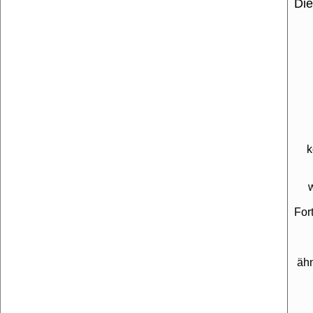
Die
k
For
äh