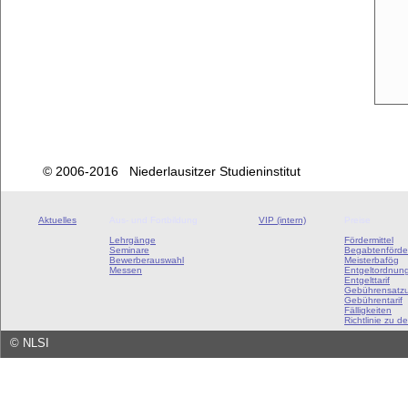
© 2006-2016 Niederlausitzer Studieninstitut
Aktuelles
Aus- und Fortbildung
VIP (intern)
Preise
Lehrgänge
Fördermittel
Seminare
Begabtenförde
Bewerberauswahl
Meisterbafög
Messen
Entgeltordnun
Entgelttarif
Gebührensatz
Gebührentarif
Fälligkeiten
Richtlinie zu de
©
NLSI