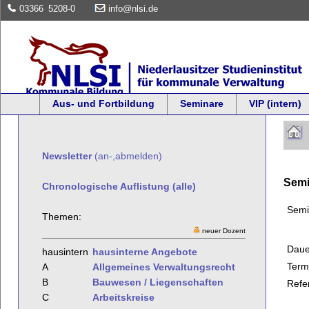
03366
5208-0
info@nlsi.de
Aus- und Fortbildung
Seminare
VIP (intern)
Newsletter
(an-,abmelden)
Semi
Chronologische Auflistung (alle)
Semi
Themen:
neuer Dozent
Daue
hausintern
hausinterne Angebote
Term
A
Allgemeines Verwaltungsrecht
B
Bauwesen / Liegenschaften
Refe
C
Arbeitskreise