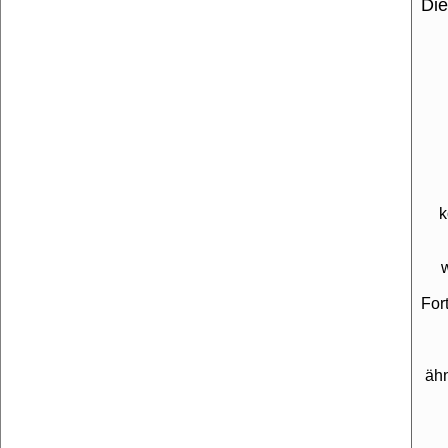
Die
k
For
äh