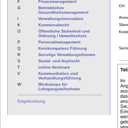
F
Finanzmanagement
Ort:
G
Betriebliches
Gesundheitsmanagement
Anme
I
Verwaltungsinnovation
Stan
K
Kommunalrecht
O
Öffentliche Sicherheit und
Kost
Ordnung / Umweltschutz
P
Personalmanagement
Semi
Q
Kernkompetenz Führung
R
Sonstige Verwaltungsthemen
S
Sozial- und Asylrecht
T
online-Seminare
Te
V
Kommunikation und
Verhandlungsführung
Im 
W
Workshops für
Ang
Lehrgangsteilnehmer
aus
das
ans
Entgeltordnung
Sie
Ein
wer
geb
ver