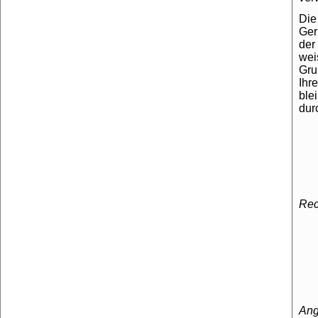
Die
Ger
der
wei
Gru
Ihr
ble
dur
Rec
Ang