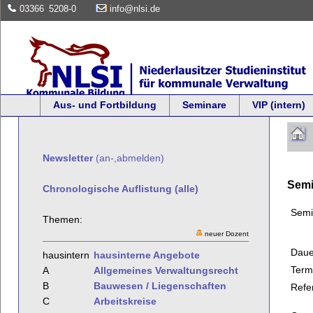
03366
5208-0
info@nlsi.de
Aus- und Fortbildung
Seminare
VIP (intern)
Newsletter
(an-,abmelden)
Semi
Chronologische Auflistung (alle)
Semi
Themen:
neuer Dozent
Daue
hausintern
hausinterne Angebote
Term
A
Allgemeines Verwaltungsrecht
B
Bauwesen / Liegenschaften
Refe
C
Arbeitskreise