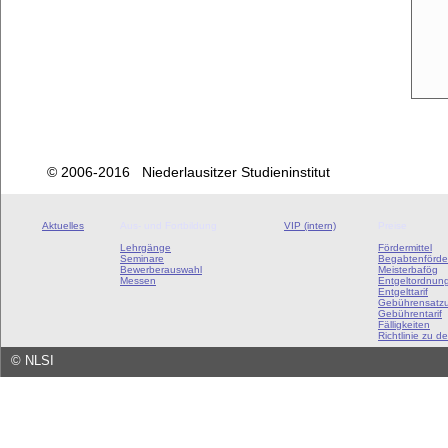
© 2006-2016 Niederlausitzer Studieninstitut
Aktuelles
Aus- und Fortbildung
VIP (intern)
Preise
Lehrgänge
Fördermittel
Seminare
Begabtenförde
Bewerberauswahl
Meisterbafög
Messen
Entgeltordnun
Entgelttarif
Gebührensatz
Gebührentarif
Fälligkeiten
Richtlinie zu de
©
NLSI