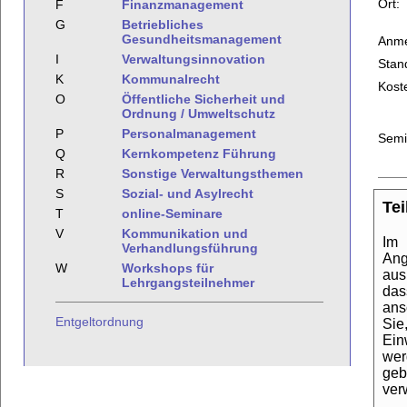
Ort:
F
Finanzmanagement
G
Betriebliches
Gesundheitsmanagement
Anme
I
Verwaltungsinnovation
Stan
K
Kommunalrecht
Kost
O
Öffentliche Sicherheit und
Ordnung / Umweltschutz
P
Personalmanagement
Semi
Q
Kernkompetenz Führung
R
Sonstige Verwaltungsthemen
S
Sozial- und Asylrecht
Te
T
online-Seminare
V
Kommunikation und
Im 
Verhandlungsführung
Ang
W
Workshops für
aus
Lehrgangsteilnehmer
das
ans
Entgeltordnung
Sie
Ein
wer
geb
ver