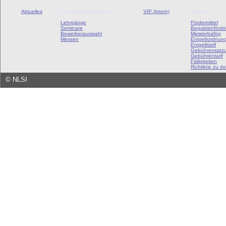
Aktuelles
Aus- und Fortbildung
VIP (intern)
Preise
Lehrgänge
Fördermittel
Seminare
Begabtenförde
Bewerberauswahl
Meisterbafög
Messen
Entgeltordnun
Entgelttarif
Gebührensatz
Gebührentarif
Fälligkeiten
Richtlinie zu de
©
NLSI