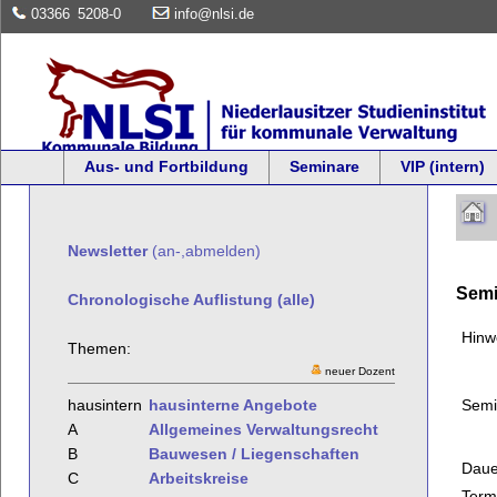
03366
5208-0
info@nlsi.de
Aus- und Fortbildung
Seminare
VIP (intern)
Newsletter
(an-,abmelden)
Semi
Chronologische Auflistung (alle)
Hinw
Themen:
neuer Dozent
Semi
hausintern
hausinterne Angebote
A
Allgemeines Verwaltungsrecht
B
Bauwesen / Liegenschaften
Daue
C
Arbeitskreise
Term