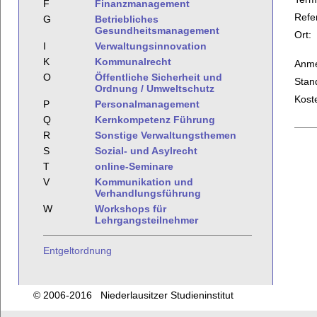
F
Finanzmanagement
Refe
G
Betriebliches
Gesundheitsmanagement
Ort:
I
Verwaltungsinnovation
K
Kommunalrecht
Anme
O
Öffentliche Sicherheit und
Stan
Ordnung / Umweltschutz
Kost
P
Personalmanagement
Q
Kernkompetenz Führung
R
Sonstige Verwaltungsthemen
S
Sozial- und Asylrecht
T
online-Seminare
V
Kommunikation und
Verhandlungsführung
W
Workshops für
Lehrgangsteilnehmer
Entgeltordnung
© 2006-2016 Niederlausitzer Studieninstitut