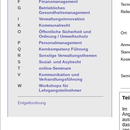
F
Finanzmanagement
Term
G
Betriebliches
Refe
Gesundheitsmanagement
I
Verwaltungsinnovation
K
Kommunalrecht
O
Öffentliche Sicherheit und
Ort:
Ordnung / Umweltschutz
P
Personalmanagement
Anme
Q
Kernkompetenz Führung
Stan
R
Sonstige Verwaltungsthemen
Kost
S
Sozial- und Asylrecht
T
online-Seminare
V
Kommunikation und
Semi
Verhandlungsführung
W
Workshops für
Lehrgangsteilnehmer
Te
Entgeltordnung
Im 
Ang
aus
das
ans