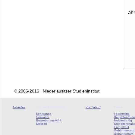
äh
© 2006-2016 Niederlausitzer Studieninstitut
Aktuelles
Aus- und Fortbildung
VIP (intern)
Preise
Lehrgänge
Fördermittel
Seminare
Begabtenförde
Bewerberauswahl
Meisterbafög
Messen
Entgeltordnun
Entgelttarif
Gebührensatz
Gebührentarif