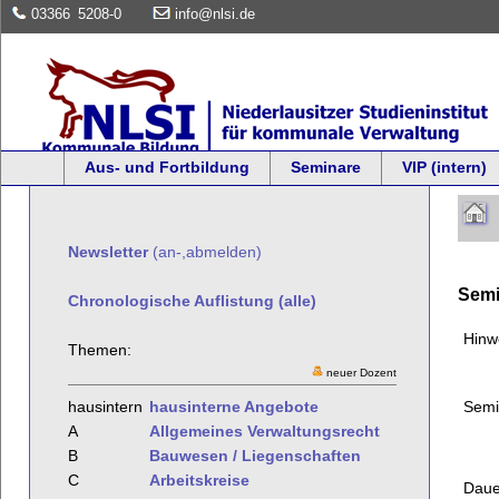
03366
5208-0
info@nlsi.de
Aus- und Fortbildung
Seminare
VIP (intern)
Newsletter
(an-,abmelden)
Semi
Chronologische Auflistung (alle)
Hinw
Themen:
neuer Dozent
Semi
hausintern
hausinterne Angebote
A
Allgemeines Verwaltungsrecht
B
Bauwesen / Liegenschaften
C
Arbeitskreise
Daue