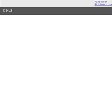
Fälligkeiten
Richtlinie zu de
©
NLSI