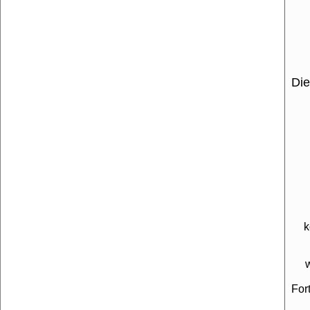
Die
k
For