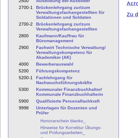
2500
Ausbildung der Ausbilder
Acr
2700-1
Brückenlehrgang zur/zum
Verwaltungsfachangestellten für
Zu 
Soldatinnen und Soldaten
2700-2
Brückenlehrgang zur/zum
Verwaltungsfachangestellten
2800
Kaufmann/Kauffrau für
Büromanagement
2900
Fachwirt Technische Verwaltung/
Verwaltungskompetenz für
Akademiker (AK)
4000
Bewerberauswahl
5200
Führungskompetenz
5200-1
Fachlehrgang für
Nachwuchsführungskräfte
5300
Kommunaler Finanzbuchhalter/
Kommunale Finanzbuchhalterin
5900
Qualifizierte Personalfachkraft
9998
Unterlagen für Dozenten und
Prüfer
Honorarschein blanko_
Hinweise für Korrektur Übungs-
und Prüfungsarbeiten_