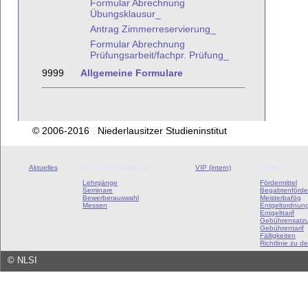
Formular Abrechnung
Übungsklausur_
Antrag Zimmerreservierung_
Formular Abrechnung
Prüfungsarbeit/fachpr. Prüfung_
9999
Allgemeine Formulare
© 2006-2016 Niederlausitzer Studieninstitut
Aktuelles
Aus- und Fortbildung
VIP (intern)
Preise
Lehrgänge
Fördermittel
Seminare
Begabtenförde
Bewerberauswahl
Meisterbafög
Messen
Entgeltordnun
Entgelttarif
Gebührensatz
Gebührentarif
Fälligkeiten
Richtlinie zu de
©
NLSI