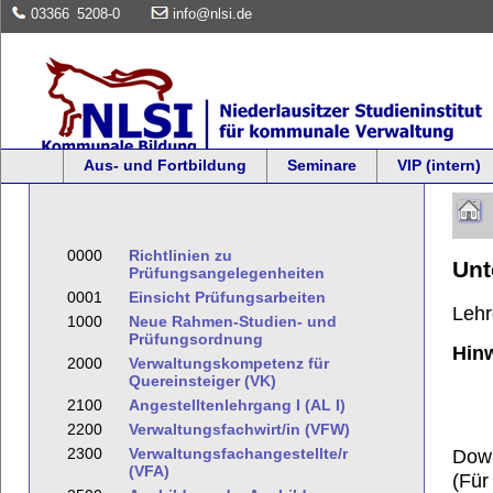
03366
5208-0
info@nlsi.de
Aus- und Fortbildung
Seminare
VIP (intern)
0000
Richtlinien zu
Unt
Prüfungsangelegenheiten
0001
Einsicht Prüfungsarbeiten
Leh
1000
Neue Rahmen-Studien- und
Prüfungsordnung
Hinw
2000
Verwaltungskompetenz für
Quereinsteiger (VK)
2100
Angestelltenlehrgang I (AL I)
2200
Verwaltungsfachwirt/in (VFW)
2300
Verwaltungsfachangestellte/r
Dow
(VFA)
(Für