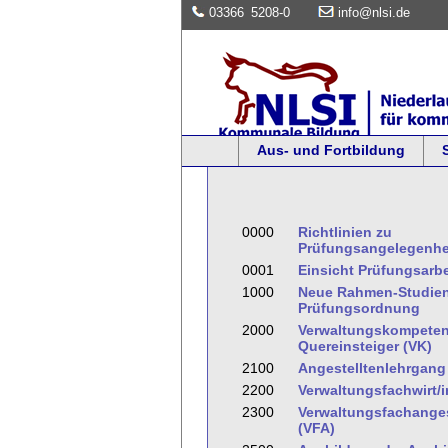
03366
5208-0
info@nlsi.de
Aus- und Fortbildung
0000
Richtlinien zu
Prüfungsangelegenhe
0001
Einsicht Prüfungsarb
1000
Neue Rahmen-Studien
Prüfungsordnung
2000
Verwaltungskompeten
Quereinsteiger (VK)
2100
Angestelltenlehrgang I
2200
Verwaltungsfachwirt/
2300
Verwaltungsfachangest
(VFA)