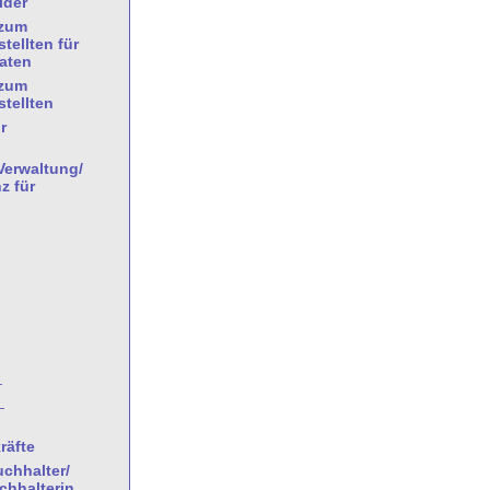
lder
/zum
tellten für
aten
/zum
tellten
r
Verwaltung/
z für
_
_
räfte
chhalter/
hhalterin