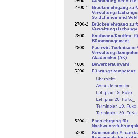
2500
Ausbildung der Ausbi
2700-1
Brückenlehrgang zur
Verwaltungsfachanges
Soldatinnen und Sold
2700-2
Brückenlehrgang zur
Verwaltungsfachanges
2800
Kaufmann/Kauffrau fü
Büromanagement
2900
Fachwirt Technische 
Verwaltungskompeten
Akademiker (AK)
4000
Bewerberauswahl
5200
Führungskompetenz
Übersicht_
Anmeldeformular_
Lehrplan 19. Füko_
Lehrplan 20. FüKo_
Terminplan 19. Füko
Terminplan 20. FüKo
5200-1
Fachlehrgang für
Nachwuchsführungsk
5300
Kommunaler Finanzbu
Kommunale Finanzbuc