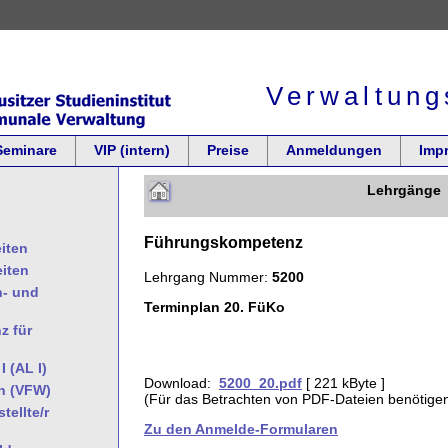
Verwaltung
Seminare
VIP (intern)
Preise
Anmeldungen
Imp
Lehrgänge
Führungskompetenz
iten
eiten
Lehrgang Nummer:
5200
- und
Terminplan 20. FüKo
z für
 (AL I)
Download:
5200_20.pdf
[ 221 kByte ]
in (VFW)
(Für das Betrachten von PDF-Dateien benötige
ellte/r
Zu den Anmelde-Formularen