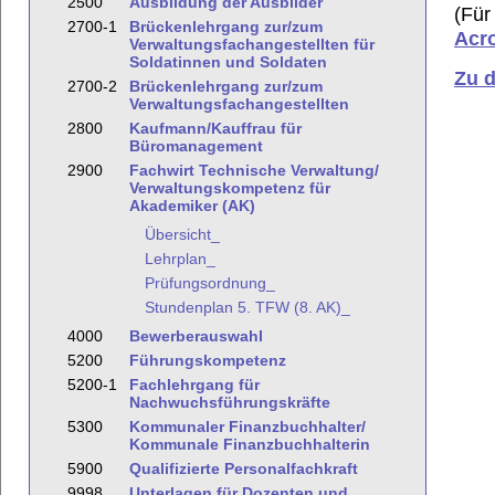
2500
Ausbildung der Ausbilder
(Für
2700-1
Brückenlehrgang zur/zum
Acr
Verwaltungsfachangestellten für
Soldatinnen und Soldaten
Zu 
2700-2
Brückenlehrgang zur/zum
Verwaltungsfachangestellten
2800
Kaufmann/Kauffrau für
Büromanagement
2900
Fachwirt Technische Verwaltung/
Verwaltungskompetenz für
Akademiker (AK)
Übersicht_
Lehrplan_
Prüfungsordnung_
Stundenplan 5. TFW (8. AK)_
4000
Bewerberauswahl
5200
Führungskompetenz
5200-1
Fachlehrgang für
Nachwuchsführungskräfte
5300
Kommunaler Finanzbuchhalter/
Kommunale Finanzbuchhalterin
5900
Qualifizierte Personalfachkraft
9998
Unterlagen für Dozenten und