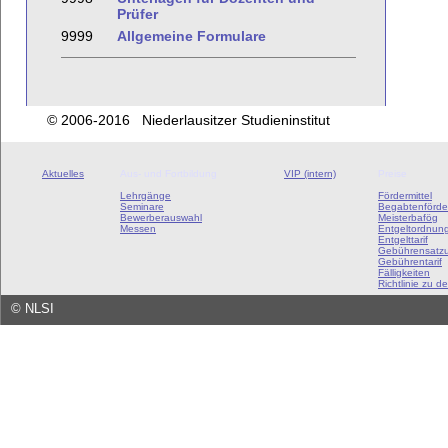
Prüfer
9999
Allgemeine Formulare
© 2006-2016 Niederlausitzer Studieninstitut
Aktuelles
Aus- und Fortbildung
VIP (intern)
Preise
Lehrgänge
Fördermittel
Seminare
Begabtenförde
Bewerberauswahl
Meisterbafög
Messen
Entgeltordnun
Entgelttarif
Gebührensatz
Gebührentarif
Fälligkeiten
Richtlinie zu de
©
NLSI