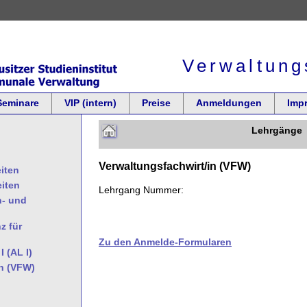
Verwaltung
Seminare
VIP (intern)
Preise
Anmeldungen
Imp
Lehrgänge
Verwaltungsfachwirt/in (VFW)
iten
eiten
Lehrgang Nummer:
- und
z für
Zu den Anmelde-Formularen
 (AL I)
in (VFW)