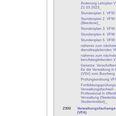
Änderung Lehrplan 
21.03.2023_
Stundenplan 1. VFW 
Stundenplan 2. VFW 
(Beeskow)_
Stundenplan 3. VFW 
Stundenplan 4. VFW 
Stundenplan 5. VFW 
näheres zum nächst
dienstbegleitenden 
näheres zum nächst
berufsbegleitenden
Gesetze: Vorschrift
für die Verwaltung i
(VSV) vom Boorberg 
Prüfungsordnung VF
Fortbildungsprüfung
Verwaltungsfachwirt 
Professional in öffent
Verwaltung (Niederlau
Studieninstitut)_
2300
Verwaltungsfachangest
(VFA)