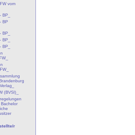
VFW vom
- BP_
- BP
- BP_
- BP_
- BP_
en
VFW_
en
 VFW_
ensammlung
n Brandenburg
Verlag_
W (BVSI)_
sregelungen
- Bachelor
liche
sitzer
ellte/r