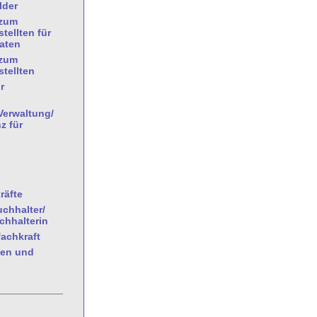
lder
/zum
tellten für
aten
/zum
tellten
r
Verwaltung/
z für
räfte
chhalter/
hhalterin
fachkraft
ten und