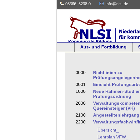
03366
5208-0
info@nlsi.de
Aus- und Fortbildung
0000
Richtlinien zu
Prüfungsangelegenhe
0001
Einsicht Prüfungsarb
1000
Neue Rahmen-Studien
Prüfungsordnung
2000
Verwaltungskompeten
Quereinsteiger (VK)
2100
Angestelltenlehrgang I
2200
Verwaltungsfachwirt/
Übersicht_
Lehrplan VFW_