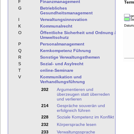
F
Finanzmanagement
Term
G
Betriebliches
Gesundheitsmanagement
ge
I
Verwaltungsinnovation
Se
K
Kommunalrecht
Datum
O
Öffentliche Sicherheit und Ordnung /
Umweltschutz
P
Personalmanagement
Q
Kernkompetenz Führung
R
Sonstige Verwaltungsthemen
S
Sozial- und Asylrecht
T
online-Seminare
V
Kommunikation und
Verhandlungsführung
202
Argumentieren und
überzeugen statt überreden
und verlieren
214
Gespräche souverän und
erfolgreich führen
228
Soziale Kompetenz im Konflikt
232
Körpersprache lesen
233
Verwaltungssprache