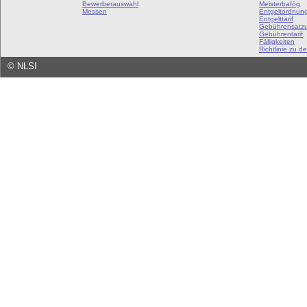
Bewerberauswahl
Meisterbafög
Messen
Entgeltordnun
Entgelttarif
Gebührensatz
Gebührentarif
Fälligkeiten
Richtlinie zu de
©
NLSI