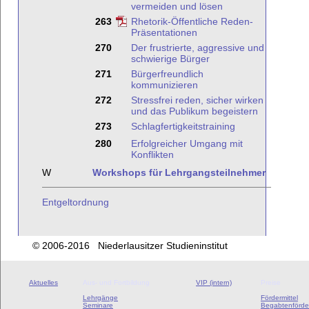
vermeiden und lösen
263
Rhetorik-Öffentliche Reden-
Präsentationen
270
Der frustrierte, aggressive und
schwierige Bürger
271
Bürgerfreundlich
kommunizieren
272
Stressfrei reden, sicher wirken
und das Publikum begeistern
273
Schlagfertigkeitstraining
280
Erfolgreicher Umgang mit
Konflikten
W
Workshops für Lehrgangsteilnehmer
Entgeltordnung
© 2006-2016 Niederlausitzer Studieninstitut
Aktuelles
Aus- und Fortbildung
VIP (intern)
Preise
Lehrgänge
Fördermittel
Seminare
Begabtenförde