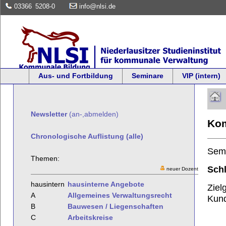
03366
5208-0
info@nlsi.de
Aus- und Fortbildung
Seminare
VIP (intern)
Newsletter
(an-,abmelden)
Kom
Chronologische Auflistung (alle)
Sem
Themen:
Schl
neuer Dozent
hausintern
hausinterne Angebote
Ziel
A
Allgemeines Verwaltungsrecht
Kund
B
Bauwesen / Liegenschaften
C
Arbeitskreise