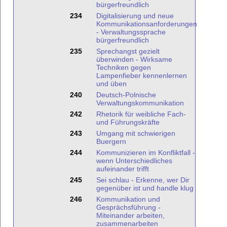
bürgerfreundlich
234
Digitalisierung und neue
Kommunikationsanforderungen
- Verwaltungssprache
bürgerfreundlich
235
Sprechangst gezielt
überwinden - Wirksame
Techniken gegen
Lampenfieber kennenlernen
und üben
240
Deutsch-Polnische
Verwaltungskommunikation
242
Rhetorik für weibliche Fach-
und Führungskräfte
243
Umgang mit schwierigen
Buergern
244
Kommunizieren im Konfliktfall -
wenn Unterschiedliches
aufeinander trifft
245
Sei schlau - Erkenne, wer Dir
gegenüber ist und handle klug
246
Kommunikation und
Gesprächsführung -
Miteinander arbeiten,
zusammenarbeiten