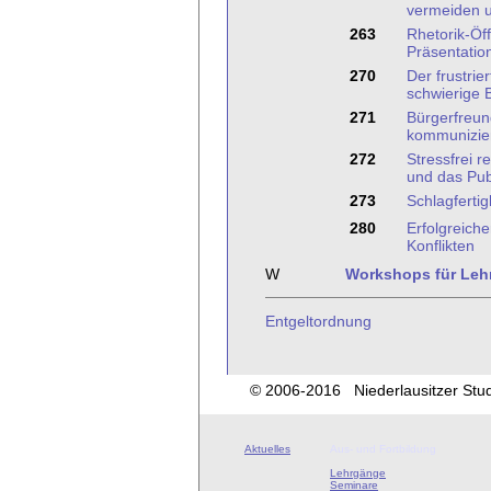
vermeiden u
263
Rhetorik-Öf
Präsentatio
270
Der frustrie
schwierige 
271
Bürgerfreun
kommunizie
272
Stressfrei r
und das Pub
273
Schlagfertig
280
Erfolgreich
Konflikten
W
Workshops für Leh
Entgeltordnung
© 2006-2016 Niederlausitzer Studi
Aktuelles
Aus- und Fortbildung
Lehrgänge
Seminare