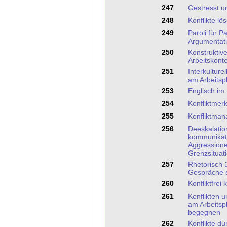
247
Gestresst u
248
Konflikte l
249
Paroli für P
Argumentati
250
Konstruktiv
Arbeitskont
251
Interkultur
am Arbeitsp
253
Englisch im
254
Konfliktmer
255
Konfliktma
256
Deeskalation
kommunikat
Aggressione
Grenzsituat
257
Rhetorisch 
Gespräche s
260
Konfliktfre
261
Konflikten 
am Arbeitspl
begegnen
262
Konflikte d