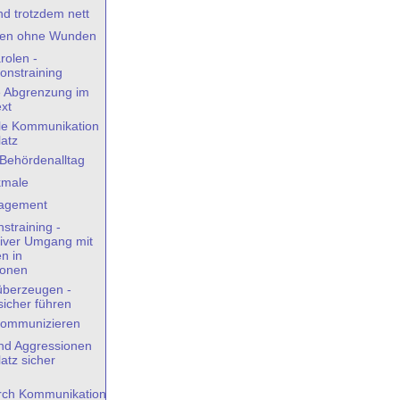
nd trotzdem nett
ösen ohne Wunden
arolen -
onstraining
e Abgrenzung im
ext
elle Kommunikation
latz
 Behördenalltag
kmale
nagement
straining -
iver Umgang mit
n in
ionen
überzeugen -
icher führen
i kommunizieren
und Aggressionen
atz sicher
urch Kommunikation