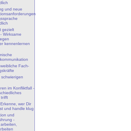
dlich
ung und neue
ionsanforderungen
gssprache
dlich
 gezielt
 - Wirksame
gegen
er kennenlernen
nische
skommunikation
 weibliche Fach-
skräfte
 schwierigen
n im Konfliktfall -
chiedliches
rifft
 Erkenne, wer Dir
st und handle klug
ion und
ührung -
 arbeiten,
beiten