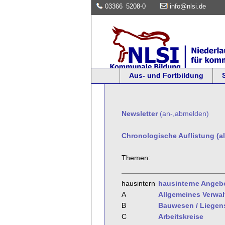
03366
5208-0
info@nlsi.de
Aus- und Fortbildung
Newsletter
(an-,abmelden)
Chronologische Auflistung (al
Themen:
hausintern
hausinterne Angeb
A
Allgemeines Verwa
B
Bauwesen / Liegen
C
Arbeitskreise