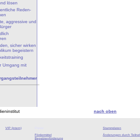
nd lösen
fentliche Reden-
nen
rte, aggressive und
Bürger
dlich
ren
eden, sicher wirken
likum begeistern
keitstraining
er Umgang mit
rgangsteilnehmer
eninstitut
nach oben
VIP (intern)
Preise
Stammdaten
Fördermittel
Änderungen durch Teiln
Begabtenförderung