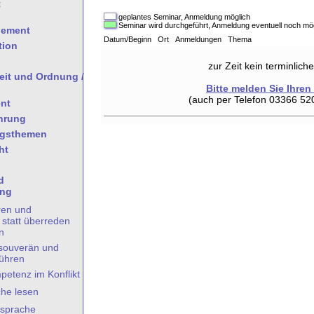
t
geplantes Seminar, Anmeldung möglich
Seminar wird durchgeführt, Anmeldung eventuell noch mö
gement
Datum/Beginn Ort Anmeldungen Thema
tion
zur Zeit kein terminlic
heit und Ordnung /
Bitte melden Sie Ihren
(auch per Telefon 03366 52
nt
hrung
ngsthemen
ht
d
ung
ren und
statt überreden
n
souverän und
führen
petenz im Konflikt
he lesen
ssprache