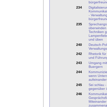
bürgerfreun
234
Digitalisier
Kommunikat
- Verwaltun
bürgerfreun
235
Sprechangst
überwinden
Techniken 
Lampenfieb
und üben
240
Deutsch-Pol
Verwaltung
242
Rhetorik für
und Führung
243
Umgang mit
Buergern
244
Kommuniziere
wenn Unters
aufeinander t
245
Sei schlau -
gegenüber i
246
Kommunikat
Gesprächsf
Miteinander
zusammenar