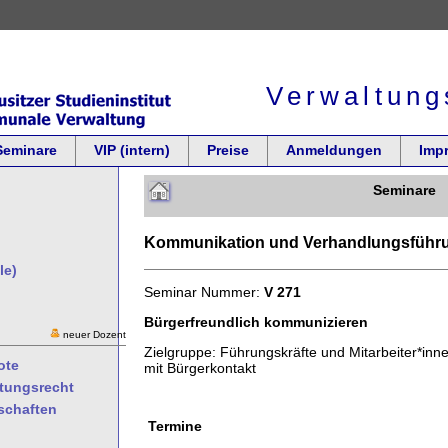
Verwaltung
Seminare
VIP (intern)
Preise
Anmeldungen
Imp
Seminare
Kommunikation und Verhandlungsführ
le)
Seminar Nummer:
V 271
Bürgerfreundlich kommunizieren
neuer Dozent
Zielgruppe: Führungskräfte und Mitarbeiter*inn
ote
mit Bürgerkontakt
ltungsrecht
schaften
Termine