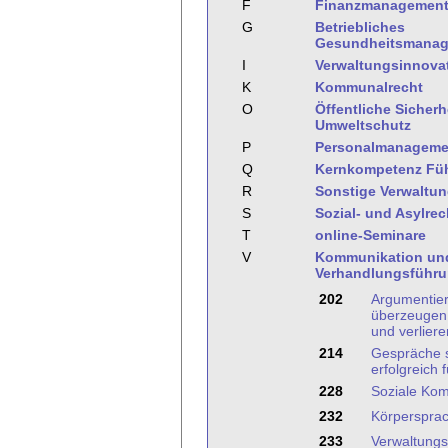
F
Finanzmanagemen
G
Betriebliches
Gesundheitsmana
I
Verwaltungsinnova
K
Kommunalrecht
O
Öffentliche Sicher
Umweltschutz
P
Personalmanageme
Q
Kernkompetenz Fü
R
Sonstige Verwaltu
S
Sozial- und Asylrec
T
online-Seminare
V
Kommunikation un
Verhandlungsführ
202
Argumentie
überzeugen 
und verliere
214
Gespräche 
erfolgreich 
228
Soziale Kom
232
Körpersprac
233
Verwaltung