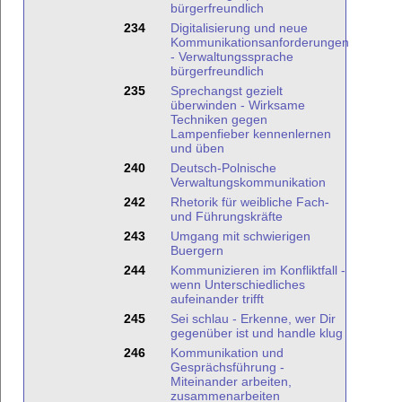
bürgerfreundlich
234
Digitalisierung und neue
Kommunikationsanforderungen
- Verwaltungssprache
bürgerfreundlich
235
Sprechangst gezielt
überwinden - Wirksame
Techniken gegen
Lampenfieber kennenlernen
und üben
240
Deutsch-Polnische
Verwaltungskommunikation
242
Rhetorik für weibliche Fach-
und Führungskräfte
243
Umgang mit schwierigen
Buergern
244
Kommunizieren im Konfliktfall -
wenn Unterschiedliches
aufeinander trifft
245
Sei schlau - Erkenne, wer Dir
gegenüber ist und handle klug
246
Kommunikation und
Gesprächsführung -
Miteinander arbeiten,
zusammenarbeiten