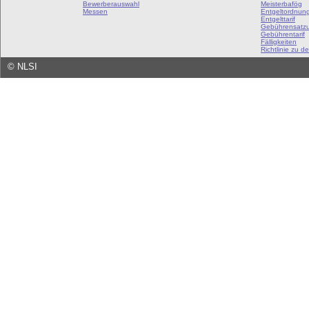
Bewerberauswahl
Meisterbafög
Messen
Entgeltordnun
Entgelttarif
Gebührensatz
Gebührentarif
Fälligkeiten
Richtlinie zu de
©
NLSI