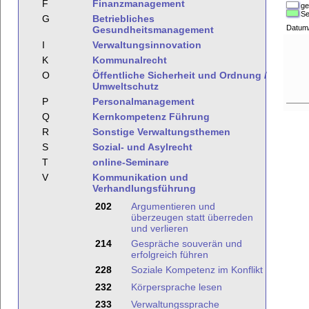
F
Finanzmanagement
ge
Se
G
Betriebliches
Datum
Gesundheitsmanagement
I
Verwaltungsinnovation
K
Kommunalrecht
O
Öffentliche Sicherheit und Ordnung /
Umweltschutz
P
Personalmanagement
Q
Kernkompetenz Führung
R
Sonstige Verwaltungsthemen
S
Sozial- und Asylrecht
T
online-Seminare
V
Kommunikation und
Verhandlungsführung
202
Argumentieren und
überzeugen statt überreden
und verlieren
214
Gespräche souverän und
erfolgreich führen
228
Soziale Kompetenz im Konflikt
232
Körpersprache lesen
233
Verwaltungssprache