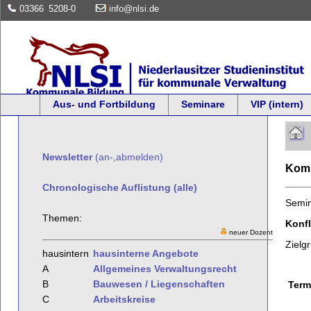
03366
5208-0
info@nlsi.de
Aus- und Fortbildung
Seminare
VIP (intern)
Newsletter
(an-,abmelden)
Komm
Chronologische Auflistung (alle)
Semi
Themen:
Konf
neuer Dozent
Zielg
hausintern
hausinterne Angebote
A
Allgemeines Verwaltungsrecht
B
Bauwesen / Liegenschaften
Term
C
Arbeitskreise