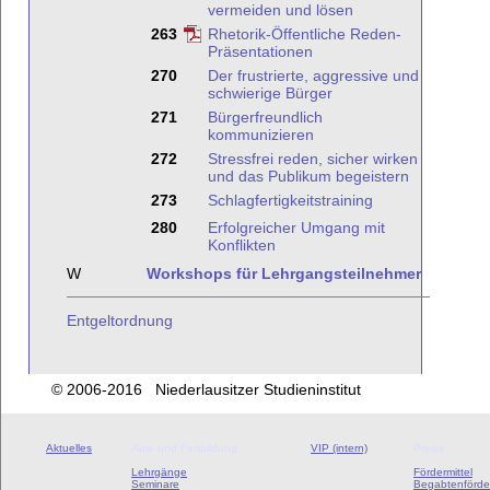
vermeiden und lösen
263
Rhetorik-Öffentliche Reden-
Präsentationen
270
Der frustrierte, aggressive und
schwierige Bürger
271
Bürgerfreundlich
kommunizieren
272
Stressfrei reden, sicher wirken
und das Publikum begeistern
273
Schlagfertigkeitstraining
280
Erfolgreicher Umgang mit
Konflikten
W
Workshops für Lehrgangsteilnehmer
Entgeltordnung
© 2006-2016 Niederlausitzer Studieninstitut
Aktuelles
Aus- und Fortbildung
VIP (intern)
Preise
Lehrgänge
Fördermittel
Seminare
Begabtenförde