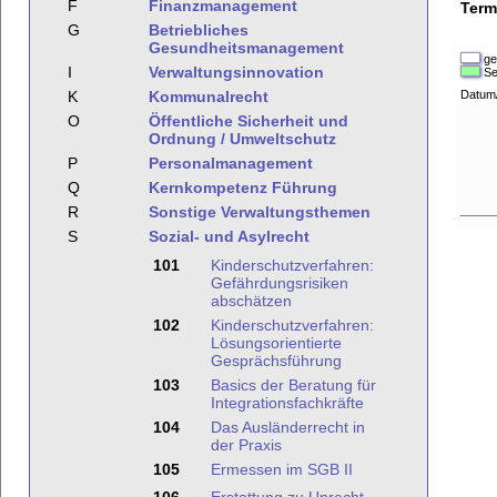
F
Finanzmanagement
Term
G
Betriebliches
Gesundheitsmanagement
ge
I
Verwaltungsinnovation
Se
K
Kommunalrecht
Datum
O
Öffentliche Sicherheit und
Ordnung / Umweltschutz
P
Personalmanagement
Q
Kernkompetenz Führung
R
Sonstige Verwaltungsthemen
S
Sozial- und Asylrecht
101
Kinderschutzverfahren:
Gefährdungsrisiken
abschätzen
102
Kinderschutzverfahren:
Lösungsorientierte
Gesprächsführung
103
Basics der Beratung für
Integrationsfachkräfte
104
Das Ausländerrecht in
der Praxis
105
Ermessen im SGB II