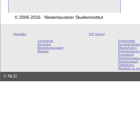
© 2006-2016 Niederlausitzer Studieninstitut
Aktuelles
Aus- und Fortbildung
VIP (intern)
Preise
Lehrgänge
Fördermittel
Seminare
Begabtenförde
Bewerberauswahl
Meisterbafög
Messen
Entgeltordnun
Entgelttarif
Gebührensatz
Gebührentarif
Fälligkeiten
Richtlinie zu de
©
NLSI