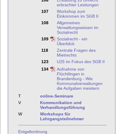
106
Erstattung zu Unrecht
erbrachter Leistungen
107
Workshop zum
Einkommen im SGB II
108
Allgemeines
Verwaltungswissen im
Sozialrecht
109
Sozialrecht - ein
Überblick
118
Zentrale Fragen des
Mietrechts
123
U25 im Fokus des SGB II
134
Aufnahme von
Flüchtlingen in
Brandenburg - Wie
Kommunalverwaltungen
die Aufgaben meistern
T
online-Seminare
V
Kommunikation und
Verhandlungsführung
W
Workshops für
Lehrgangsteilnehmer
Entgeltordnung