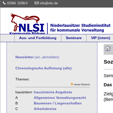
03366
5208-0
info@nlsi.de
Aus- und Fortbildung
Seminare
VIP (intern)
Newsletter
(an-,abmelden)
Soz
Chronologische Auflistung (alle)
Sem
Themen:
Das 
neuer Dozent
hausintern
hausinterne Angebote
Ziel
A
Allgemeines Verwaltungsrecht
(Ber
B
Bauwesen / Liegenschaften
C
Arbeitskreise