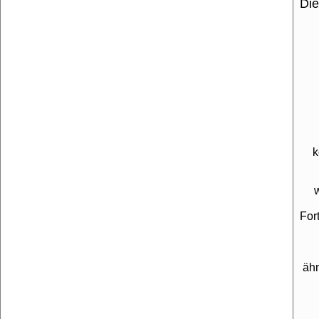
Die
k
For
äh