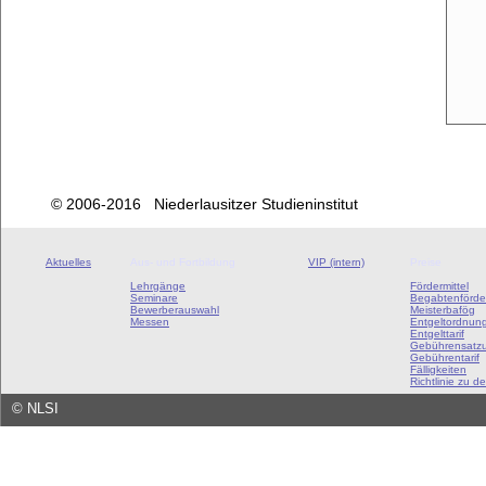
© 2006-2016 Niederlausitzer Studieninstitut
Aktuelles
Aus- und Fortbildung
VIP (intern)
Preise
Lehrgänge
Fördermittel
Seminare
Begabtenförde
Bewerberauswahl
Meisterbafög
Messen
Entgeltordnun
Entgelttarif
Gebührensatz
Gebührentarif
Fälligkeiten
Richtlinie zu de
©
NLSI