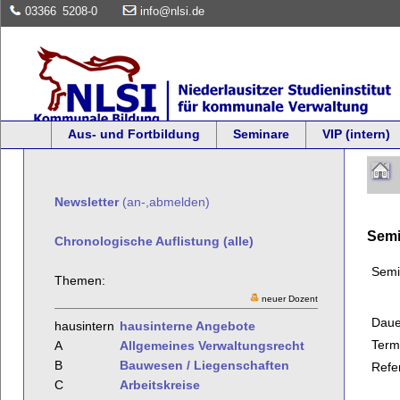
03366
5208-0
info@nlsi.de
Aus- und Fortbildung
Seminare
VIP (intern)
Newsletter
(an-,abmelden)
Semi
Chronologische Auflistung (alle)
Semi
Themen:
neuer Dozent
Daue
hausintern
hausinterne Angebote
Term
A
Allgemeines Verwaltungsrecht
B
Bauwesen / Liegenschaften
Refe
C
Arbeitskreise