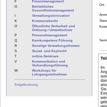
F
Finanzmanagement
Ort:
G
Betriebliches
Gesundheitsmanagement
Anme
I
Verwaltungsinnovation
Stan
K
Kommunalrecht
O
Öffentliche Sicherheit und
Kost
Ordnung / Umweltschutz
P
Personalmanagement
Semi
Q
Kernkompetenz Führung
R
Sonstige Verwaltungsthemen
S
Sozial- und Asylrecht
T
online-Seminare
Te
V
Kommunikation und
Verhandlungsführung
Im 
W
Workshops für
Ang
Lehrgangsteilnehmer
aus
das
ans
Entgeltordnung
Sie
Ein
wer
geb
ver