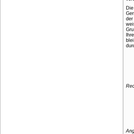
Die
Ger
der
wei
Gru
Ihr
ble
dur
Rec
Ang