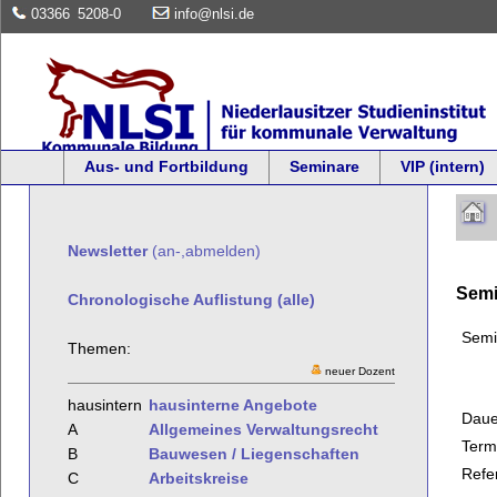
03366
5208-0
info@nlsi.de
Aus- und Fortbildung
Seminare
VIP (intern)
Newsletter
(an-,abmelden)
Semi
Chronologische Auflistung (alle)
Semi
Themen:
neuer Dozent
hausintern
hausinterne Angebote
Daue
A
Allgemeines Verwaltungsrecht
Term
B
Bauwesen / Liegenschaften
Refe
C
Arbeitskreise