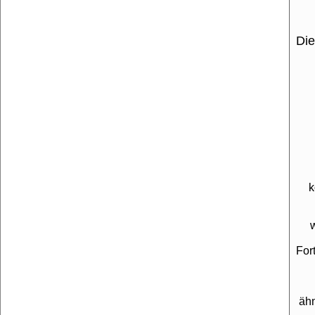
Die
k
For
äh