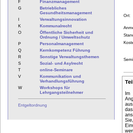
F
Finanzmanagement
G
Betriebliches
Gesundheitsmanagement
Ort:
I
Verwaltungsinnovation
K
Kommunalrecht
Anme
O
Öffentliche Sicherheit und
Stan
Ordnung / Umweltschutz
Kost
P
Personalmanagement
Q
Kernkompetenz Führung
R
Sonstige Verwaltungsthemen
Semi
S
Sozial- und Asylrecht
T
online-Seminare
V
Kommunikation und
Verhandlungsführung
Te
W
Workshops für
Lehrgangsteilnehmer
Im 
Ang
aus
Entgeltordnung
das
ans
Sie
Ein
wer