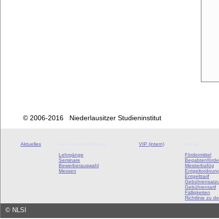
© 2006-2016 Niederlausitzer Studieninstitut
Aktuelles
Aus- und Fortbildung
VIP (intern)
Preise
Lehrgänge
Fördermittel
Seminare
Begabtenförde
Bewerberauswahl
Meisterbafög
Messen
Entgeltordnun
Entgelttarif
Gebührensatz
Gebührentarif
Fälligkeiten
Richtlinie zu de
©
NLSI