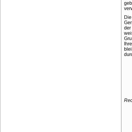
geb
ver
Die
Ger
der
wei
Gru
Ihr
ble
dur
Rec