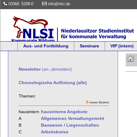
03366
5208-0
info@nlsi.de
Aus- und Fortbildung
Seminare
VIP (intern)
Newsletter
(an-,abmelden)
Chronologische Auflistung (alle)
Themen:
neuer Dozent
hausintern
hausinterne Angebote
A
Allgemeines Verwaltungsrecht
B
Bauwesen / Liegenschaften
C
Arbeitskreise