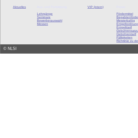
Aktuelles
Aus- und Fortbildung
VIP (intern)
Preise
Lehrgänge
Fördermittel
Seminare
Begabtenförde
Bewerberauswahl
Meisterbafög
Messen
Entgeltordnun
Entgelttarif
Gebührensatz
Gebührentarif
Fälligkeiten
Richtlinie zu de
©
NLSI