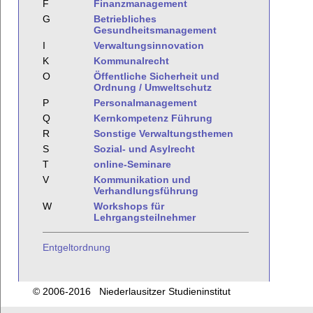
F
Finanzmanagement
G
Betriebliches
Gesundheitsmanagement
I
Verwaltungsinnovation
K
Kommunalrecht
O
Öffentliche Sicherheit und
Ordnung / Umweltschutz
P
Personalmanagement
Q
Kernkompetenz Führung
R
Sonstige Verwaltungsthemen
S
Sozial- und Asylrecht
T
online-Seminare
V
Kommunikation und
Verhandlungsführung
W
Workshops für
Lehrgangsteilnehmer
Entgeltordnung
© 2006-2016 Niederlausitzer Studieninstitut